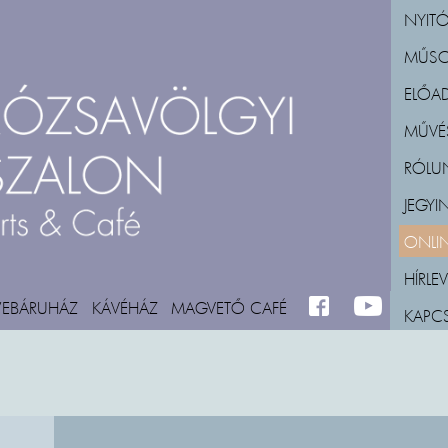
NYITÓ
MŰS
ELŐA
MŰVÉ
RÓLU
JEGY
ONLIN
HÍRLEV
WEBÁRUHÁZ
KÁVÉHÁZ
MAGVETŐ CAFÉ
FACEBOOK
M_YOUTUBE
KAPC