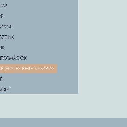
LAP
OR
DÁSOK
SZEINK
NK
INFORMÁCIÓK
E JEGY- ÉS BÉRLETVÁSÁRLÁS
ÉL
SOLAT