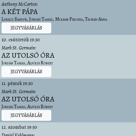
Anthony McCarten
A KÉT PÁPA
Lukács Sándor
Jordán Tamás
Molnár Piroska
Trokán Anna
JEGYVÁSÁRLÁS
10. csütörtök
19:30
Mark St. Germain
AZ UTOLSÓ ÓRA
Jordán Tamás
Alföldi Róbert
JEGYVÁSÁRLÁS
11. péntek
19:30
Mark St. Germain
AZ UTOLSÓ ÓRA
Jordán Tamás
Alföldi Róbert
JEGYVÁSÁRLÁS
12. szombat
19:30
Daniel Kehlmann