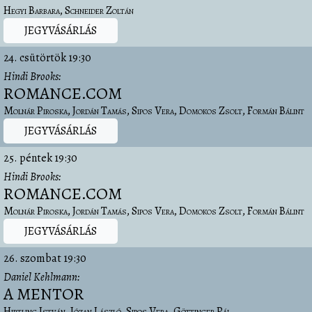
Hegyi Barbara
Schneider Zoltán
JEGYVÁSÁRLÁS
24. csütörtök
19:30
Hindi Brooks
ROMANCE.COM
Molnár Piroska
Jordán Tamás
Sipos Vera
Domokos Zsolt
Formán Bálint
JEGYVÁSÁRLÁS
25. péntek
19:30
Hindi Brooks
ROMANCE.COM
Molnár Piroska
Jordán Tamás
Sipos Vera
Domokos Zsolt
Formán Bálint
JEGYVÁSÁRLÁS
26. szombat
19:30
Daniel Kehlmann
A MENTOR
Hirtling István
Józan László
Sipos Vera
Göttinger Pál