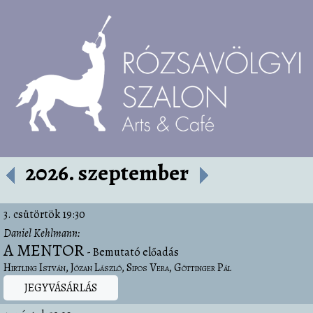
2026. szeptember
3. csütörtök
19:30
Daniel Kehlmann
A MENTOR
Bemutató előadás
Hirtling István
Józan László
Sipos Vera
Göttinger Pál
JEGYVÁSÁRLÁS