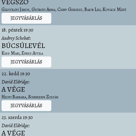
VÉGSZÓ
Gálvölgyi János
Györgyi Anna
Csiby Gergely
Bajor Lili
Kovács Máté
JEGYVÁSÁRLÁS
18. péntek
19:30
Audrey Schebat
BÚCSÚLEVÉL
Kiss Mari
Epres Attila
JEGYVÁSÁRLÁS
22. kedd
19:30
David Eldridge
A VÉGE
Hegyi Barbara
Schneider Zoltán
JEGYVÁSÁRLÁS
23. szerda
19:30
David Eldridge
A VÉGE