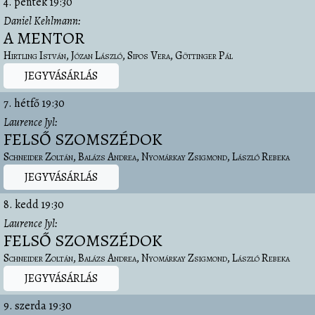
4. péntek
19:30
Daniel Kehlmann
A MENTOR
Hirtling István
Józan László
Sipos Vera
Göttinger Pál
JEGYVÁSÁRLÁS
7. hétfő
19:30
Laurence Jyl
FELSŐ SZOMSZÉDOK
Schneider Zoltán
Balázs Andrea
Nyomárkay Zsigmond
László Rebeka
JEGYVÁSÁRLÁS
8. kedd
19:30
Laurence Jyl
FELSŐ SZOMSZÉDOK
Schneider Zoltán
Balázs Andrea
Nyomárkay Zsigmond
László Rebeka
JEGYVÁSÁRLÁS
9. szerda
19:30