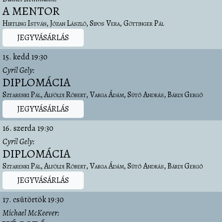
A MENTOR
Hirtling István
Józan László
Sipos Vera
Göttinger Pál
JEGYVÁSÁRLÁS
15. kedd
19:30
Cyril Gely
DIPLOMÁCIA
Sztarenki Pál
Alföldi Róbert
Varga Ádám
Sütő András
Bárdi Gergő
JEGYVÁSÁRLÁS
16. szerda
19:30
Cyril Gely
DIPLOMÁCIA
Sztarenki Pál
Alföldi Róbert
Varga Ádám
Sütő András
Bárdi Gergő
JEGYVÁSÁRLÁS
17. csütörtök
19:30
Michael McKeever