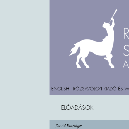
ENGLISH
RÓZSAVÖLGYI KIADÓ ÉS 
ELŐADÁSOK
David Eldridge