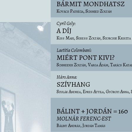
BÁRMIT MONDHATSZ
Kovács Patrícia
Schmied Zoltán
Cyril Gely
A DÍJ
Kiss Mari
Seress Zoltán
Szorcsik Kriszta
Laetitia Colombani
MIÉRT PONT KIVI?
Schneider Zoltán
Varga Ádám
Takács Katal
Hárs Anna
SZÍVHANG
Szulák Andrea
Epres Attila
Györgyi Anna
BÁLINT + JORDÁN = 160
MOLNÁR FERENC-EST
Bálint András
Jordán Tamás