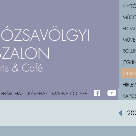
NYITÓ
MŰS
ELŐA
MŰVÉ
RÓLU
JEGY
ONLIN
HÍRLEV
WEBÁRUHÁZ
KÁVÉHÁZ
MAGVETŐ CAFÉ
FACEBOOK
M_YOUTUBE
KAPC
20