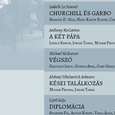
Isabelle Le Nouvel
CHURCHILL ÉS GARBO
Hegedűs D. Géza
Nagy-Kálózy Eszter
Csi
Anthony McCarten
A KÉT PÁPA
Lukács Sándor
Jordán Tamás
Molnár Piros
Michael McKeever
VÉGSZÓ
Gálvölgyi János
Györgyi Anna
Csiby Gerge
Alekszej Nikolaevich Arbuzov
KÉSEI TALÁLKOZÁS
Molnár Piroska
Jordán Tamás
Cyril Gely
DIPLOMÁCIA
Sztarenki Pál
Alföldi Róbert
Varga Ádám