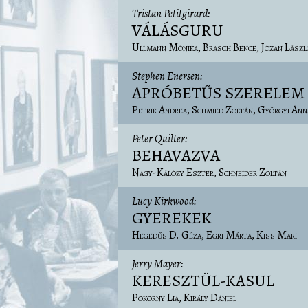
Tristan Petitgirard
VÁLÁSGURU
Ullmann Mónika
Brasch Bence
Józan Lászl
Stephen Enersen
APRÓBETŰS SZERELEM
Petrik Andrea
Schmied Zoltán
Györgyi Ann
Peter Quilter
BEHAVAZVA
Nagy-Kálózy Eszter
Schneider Zoltán
Lucy Kirkwood
GYEREKEK
Hegedűs D. Géza
Egri Márta
Kiss Mari
Jerry Mayer
KERESZTÜL-KASUL
Pokorny Lia
Király Dániel