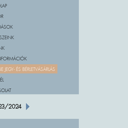
LAP
OR
DÁSOK
SZEINK
NK
INFORMÁCIÓK
E JEGY- ÉS BÉRLETVÁSÁRLÁS
ÉL
SOLAT
23/2024