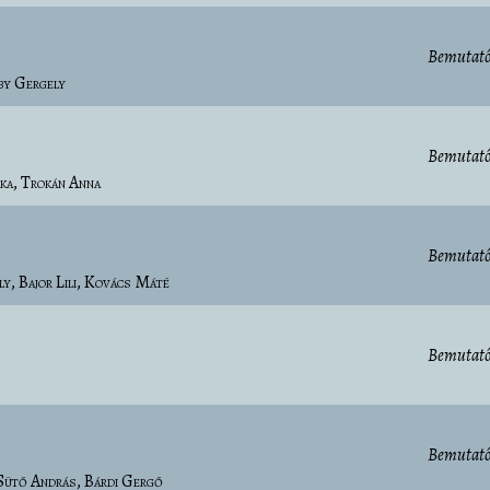
Bemutató
by Gergely
Bemutató
ka
Trokán Anna
Bemutató
ly
Bajor Lili
Kovács Máté
Bemutató
Bemutató
Sütő András
Bárdi Gergő