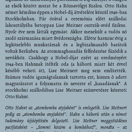
az elsők között mutat be a Rózsavölgyi Szalon. Otto Hahn
német kémikus éppen a Nobel-díj átvételére készül 1946-ban
Stockholmban. Pár órával a ceremónia előtt szállodai
lakosztályába betoppan Lise Meitner osztrák-svéd fizikus.
Nyolc éve nem látták egymást. Akkor menekült a tudós nő
zsidó származása miatt Svédországba. Előtte harminc évig a
legközelebbi munkatársak és a legbizalmasabb barátok
voltak Berlinben. Az atommaghasadás felfedezése fűződik a
nevükhöz. Csakhogy a Nobel-díjat ezért az eredményért
1944-ben Hahnnak ítélték oda (a háború miatt két évvel
később veheti át), Lise Meitnert meg sem említették.
Számos tudós igazságtalannak tartotta ezt, hiszen ő adott
magyarázatot a folyamatra és nevezte el „hasadásnak”. A
stockholmi szállodában Lise Meitner számvetésre készteti
Otto Hahnt.
Otto Hahnt az „atombomba atyjaként” is emlegetik. Lise Meitnert
pedig az „atombomba anyjaként”.
Hahn a háború után a német
tudomány újjáépítésén dolgozott. Lise Meitner meggyőződéses
pacifistaként
– „Semmi közöm a bombához!”, mondta –
az