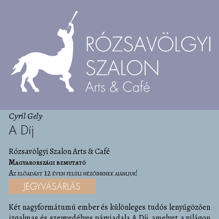
Cyril Gely
A Díj
Rózsavölgyi Szalon Arts & Café
Magyarországi bemutató
Az előadást 12 éven felüli nézőinknek ajánljuk!
JEGYVÁSÁRLÁS
Két nagyformátumú ember és különleges tudós lenyűgözően
izgalmas és szenvedélyes párviadala A Díj, amelyet a világon