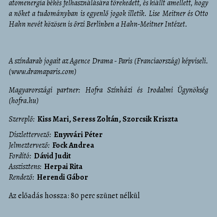
atomenergia békés felhasználására törekedett, és kiállt amellett, hogy
a nőket a tudományban is egyenlő jogok illetik.
Lise Meitner és Otto
Hahn nevét közösen is őrzi Berlinben a Hahn-Meitner Intézet.
A színdarab jogait az Agence Drama - Paris (Franciaország) képviseli.
(
www.dramaparis.com
)
Magyarországi partner: Hofra Színházi és Irodalmi Ügynökség
(
hofra.hu
)
Szereplő
Kiss Mari
Seress Zoltán
Szorcsik Kriszta
díszlettervező
Enyvvári Péter
jelmeztervező
Fock Andrea
fordító
Dávid Judit
asszisztens
Herpai Rita
rendező
Herendi Gábor
Az előadás hossza: 80 perc szünet nélkül