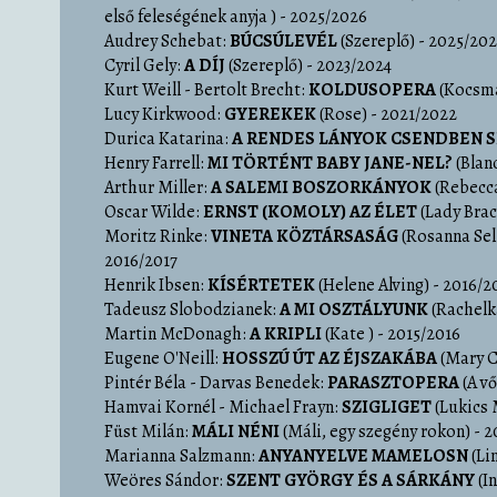
első feleségének anyja )
- 2025/2026
Audrey Schebat:
BÚCSÚLEVÉL
(Szereplő)
- 2025/20
Cyril Gely:
A DÍJ
(Szereplő)
- 2023/2024
Kurt Weill - Bertolt Brecht:
KOLDUSOPERA
(Kocsma
Lucy Kirkwood:
GYEREKEK
(Rose)
- 2021/2022
Durica Katarina:
A RENDES LÁNYOK CSENDBEN 
Henry Farrell:
MI TÖRTÉNT BABY JANE-NEL?
(Blan
Arthur Miller:
A SALEMI BOSZORKÁNYOK
(Rebecc
Oscar Wilde:
ERNST (KOMOLY) AZ ÉLET
(Lady Brac
Moritz Rinke:
VINETA KÖZTÁRSASÁG
(Rosanna Se
2016/2017
Henrik Ibsen:
KÍSÉRTETEK
(Helene Alving)
- 2016/2
Tadeusz Slobodzianek:
A MI OSZTÁLYUNK
(Rachelk
Martin McDonagh:
A KRIPLI
(Kate )
- 2015/2016
Eugene O'Neill:
HOSSZÚ ÚT AZ ÉJSZAKÁBA
(Mary C
Pintér Béla - Darvas Benedek:
PARASZTOPERA
(A vő
Hamvai Kornél - Michael Frayn:
SZIGLIGET
(Lukics 
Füst Milán:
MÁLI NÉNI
(Máli, egy szegény rokon)
- 2
Marianna Salzmann:
ANYANYELVE MAMELOSN
(Lin
Weöres Sándor:
SZENT GYÖRGY ÉS A SÁRKÁNY
(I