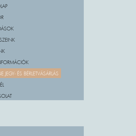
LAP
OR
DÁSOK
SZEINK
NK
INFORMÁCIÓK
E JEGY- ÉS BÉRLETVÁSÁRLÁS
ÉL
SOLAT