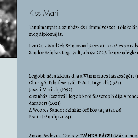
Kiss Mari
Tanulmányait a Színház- és Filmművészeti Főiskolán 
meg diplomáját.
Ezután a Madách Színháznál játszott. 2008 és 2019
Sándor Színház tagja volt, ahová 2022-ben vendégként
Legjobb női alakítás díja a Vámmentes házasségért (
Chicagói Filmfesztivál: Ezüst Hugo-díj (1981)
Jászai Mari-díj (1992)
eSzínház Fesztivál, legjobb női főszereplő díja A ren
darabért (2021)
A Weöres Sándor Színház örökös tagja (2023)
Psota Irén-díj (2024)
Anton Pavlovics Csehov:
IVÁNKA BÁCSI
(Mária, mini