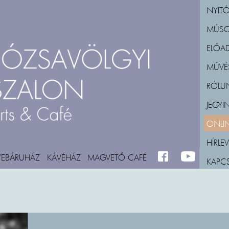
NYITÓ
MŰS
ELŐA
MŰVÉ
RÓLU
JEGY
ONLIN
HÍRLEV
WEBÁRUHÁZ
KÁVÉHÁZ
MAGVETŐ CAFÉ
FACEBOOK
M_YOUTUBE
KAPC