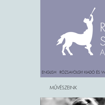
ENGLISH
RÓZSAVÖLGYI KIADÓ ÉS 
MŰVÉSZEINK