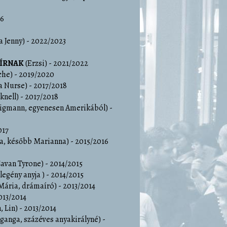
26
 Jenny)
- 2022/2023
SÍRNAK
(Erzsi)
- 2021/2022
che)
- 2019/2020
a Nurse)
- 2017/2018
knell)
- 2017/2018
ligmann, egyenesen Amerikából)
-
017
a, később Marianna)
- 2015/2016
avan Tyrone)
- 2014/2015
legény anyja )
- 2014/2015
Mária, drámaíró)
- 2013/2014
013/2014
, Lin)
- 2013/2014
nganga, százéves anyakirályné)
-