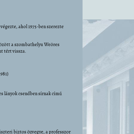
végezte, ahol 1975-ben szerezte
 között a szombathelyu Weöres
 tért vissza.
1981)
des lányok csendben sírnak című
szteri biztos özvegye, a professzor