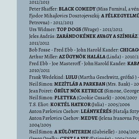
2012/2013
Peter Shaffer:
BLACK COMEDY
(Miss Furnival, a vé
Fjodor Mihajlovics Dosztojevszkij:
A FÉLKEGYELM
Petrovna)
- 2012/2013
Urs Widmer:
TOP DOGS
(Wrage)
- 2011/2012
Jeles András:
ZARÁNDOKÉNEK AVAGY A SZÍNHÁZ
2011/2012
Bob Fosse - Fred Ebb - John Harold Kander:
CHICAG
Arthur Miller:
AZ ÜGYNÖK HALÁLA
(Linda)
- 2010/2
Fred Ebb - Joe Masteroff - John Harold Kander:
KAB
2010/2011
Frank Wedekind:
LULU
(Martha Geschwitz, grófnő )
Neil Simon:
MEZÍTLÁB A PARKBAN
(Mrs. Bank)
- 2
Jean Poiret:
ŐRÜLT NŐK KETRECE
(Simone, Georges
Neil Simon:
PLETYKA
(Cookie Cusack)
- 2006/2007
T.S. Eliot:
KOKTÉL HATKOR
(Julia)
- 2005/2006
Anton Pavlovics Csehov:
LEÁNYKÉRÉS
(Natalja Szt
Anton Pavlovics Csehov:
MEDVE
(Jelena Ivanovna Po
2004/2005
Neil Simon:
A KÜLÖNTEREM
(Gabrielle)
- 2004/200
Gregg Opelka:
C'EST LA VIE
(Fatiguée)
- 2004/2005