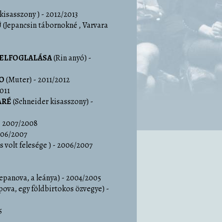
nkisasszony )
- 2012/2013
Ű
(Jepancsin tábornokné , Varvara
 ELFOGLALÁSA
(Rin anyó)
-
O
(Muter)
- 2011/2012
011
ARÉ
(Schneider kisasszony)
-
- 2007/2008
006/2007
 volt felesége )
- 2006/2007
yepanova, a leánya)
- 2004/2005
pova, egy földbirtokos özvegye)
-
5