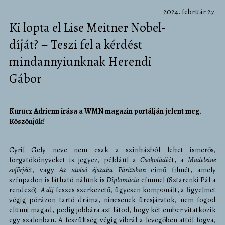
2024. február 27.
Ki lopta el Lise Meitner Nobel-
díját? – Teszi fel a kérdést
mindannyiunknak Herendi
Gábor
Kurucz Adrienn írása a WMN magazin portálján jelent meg.
Köszönjük!
Cyril Gely neve nem csak a színházból lehet ismerős,
forgatókönyveket is jegyez, például a
Csokoládé
ét, a
Madeleine
sofőrjé
ét, vagy
Az utolsó éjszaka Párizsban
című filmét, amely
színpadon is látható nálunk is
Diplomácia
címmel (Sztarenki Pál a
rendező).
A díj
feszes szerkezetű, ügyesen komponált, a figyelmet
végig pórázon tartó dráma, nincsenek üresjáratok, nem fogod
elunni magad, pedig jobbára azt látod, hogy két ember vitatkozik
egy szalonban. A feszültség végig vibrál a levegőben attól fogva,