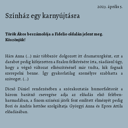
2023. április 5.
Színház egy karnyújtásra
Török Ákos beszámolója a Fidelio oldalán jelent meg.
Köszönjük!
Hárs Anna (...) már többször dolgozott itt dramaturgként, ezt a
darabot pedig kifejezetten a Szalon felkérésére írta, ráadásul úgy,
hogy a végső változat elkészítésénél már tudta, kik fognak
szerepelni benne. Így gyakorlatilag személyre szabhatta a
szöveget. (...)
Dicső Dániel rendezésében a szórakoztatás humorfaktorát a
három barátnő csevegése adja az előadás első felében-
harmadában, a finom színészi játék fent említett élményét pedig
Bori és Andris kettőse szolgáltatja Györgyi Anna és Epres Attila
előadásában.