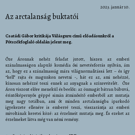
2023. január 10.
Az arctalanság buktatói
Csatádi Gábor kritikája Válásguru című előadásunkról a
Pótszékfoglaló oldalán jelent meg.
Őze Áronnak nehéz feladat jutott, hiszen az emberi
szánalmasságon alapuló komédia ősi nevetésforrás nyilván, ám
az, hogy ez a szánalmasság mára világnormalitássá lett – és így
“kell” rajta és magunkon nevetni -, hát ez az, ami nehézzé,
kínosan nehézzé teszi ennek az anyagnak a színrevitelét. Őze
Áron viszont előre menekül és beelőz: az önmagát bátran bábuvá,
érintőképernyős géppé simán átminősítő emberből azt mutatja
meg nagy totálban, ami őt minden arctalanságba iparkodó
igyekezete ellenére is emberré teszi, visszarántja az emberi
mivoltának keretei közé: az érzelmeit mutatja meg. És ezeket az
érzelmeket látva még van némi remény.