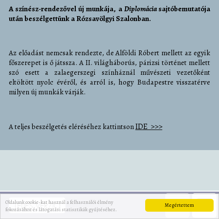
A színész-rendezővel új munkája, a
Diplomácia
sajtóbemutatója
után beszélgettünk a Rózsavölgyi Szalonban.
Az előadást nemcsak rendezte, de Alföldi Róbert mellett az egyik
főszerepet is ő játssza. A II. világháborús, párizsi történet mellett
szó esett a zalaegerszegi színháznál művészeti vezetőként
eltöltött nyolc évéről, és arról is, hogy Budapestre visszatérve
milyen új munkák várják.
IDE >>>
A teljes beszélgetés eléréséhez kattintson
Oldalunk cookie-kat használ a felhasználói élmény
TELJES VERZIÓ
Megértettem
fokozásához és látogatási statisztikák gyűjtéséhez.