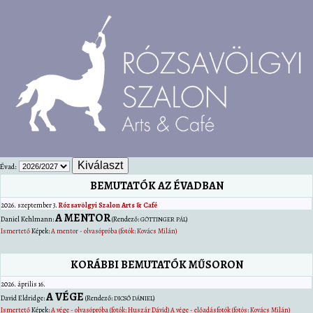
Évad:
BEMUTATÓK AZ ÉVADBAN
2026. szeptember 3.
Rózsavölgyi Szalon Arts & Café
A MENTOR
Daniel
Kehlmann
:
(Rendező:
)
GÖTTINGER PÁL
Ismertető
Képek:
A mentor - olvasópróba (fotók: Kovács Milán)
KORÁBBI BEMUTATÓK MŰSORON
2026. április 16.
A VÉGE
David
Eldridge
:
(Rendező:
)
DICSŐ DÁNIEL
Ismertető
Képek:
A vége - olvasópróba (fotók: Huszár Dávid)
A vége - előadásfotók (fotós: Kovács Milán)