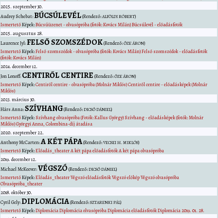
2025. szeptember 30.
BÚCSÚLEVÉL
Audrey
Schebat
:
(Rendező:
)
ALFÖLDI RÓBERT
Ismertető
Képek:
Búcsúüzenet - olvasópróba (fotók: Kovács Milán)
Búcsúlevél - előadásfotók
2025. augusztus 28.
FELSŐ SZOMSZÉDOK
Laurence
Jyl
:
(Rendező:
)
ŐZE ÁRON
Ismertető
Képek:
Felső szomszédok - olvasópróba (fotók: Kovács Milán)
Felső szomszédok - előadásfotók
(fotók: Kovács Milán)
2024. december 12.
CENTIRŐL CENTIRE
Jon
Lonoff
:
(Rendező:
)
ŐZE ÁRON
Ismertető
Képek:
Centiről centire - olvasópróba (Molnár Miklós)
Centiről centire - előadásképek (Molnár
Miklós)
2023. március 30.
SZÍVHANG
Hárs
Anna
:
(Rendező:
)
DICSŐ DÁNIEL
Ismertető
Képek:
Szívhang olvasópróba (Fotók: Kallus György)
Szívhang - előadásképek (fotók: Molnár
Miklós)
Györgyi Anna, Colombina-díj átadása
2020. szeptember 22.
A KÉT PÁPA
Anthony
McCarten
:
(Rendező:
)
VECSEI H. MIKLÓS
Ismertető
Képek:
Előadás_theater
A két pápa előadásfotók
A két pápa olvasópróba
2019. december 12.
VÉGSZÓ
Michael
McKeever
:
(Rendező:
)
DICSŐ DÁNIEL
Ismertető
Képek:
Előadás_theater
Végszó előadásfotók
Végszó előkép
Végszó olvasópróba
Olvasópróba_theater
2018. október 30.
DIPLOMÁCIA
Cyril
Gely
:
(Rendező:
)
SZTARENKI PÁL
Ismertető
Képek:
Diplomácia
Diplomácia olvasópróba
Diplomácia előadásfotók
Diplomácia 2019. 01. 28.