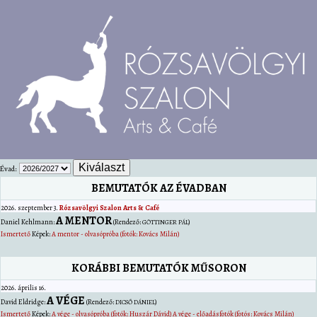
Évad:
BEMUTATÓK AZ ÉVADBAN
2026. szeptember 3.
Rózsavölgyi Szalon Arts & Café
A MENTOR
Daniel
Kehlmann
:
(Rendező:
)
GÖTTINGER PÁL
Ismertető
Képek:
A mentor - olvasópróba (fotók: Kovács Milán)
KORÁBBI BEMUTATÓK MŰSORON
2026. április 16.
A VÉGE
David
Eldridge
:
(Rendező:
)
DICSŐ DÁNIEL
Ismertető
Képek:
A vége - olvasópróba (fotók: Huszár Dávid)
A vége - előadásfotók (fotós: Kovács Milán)