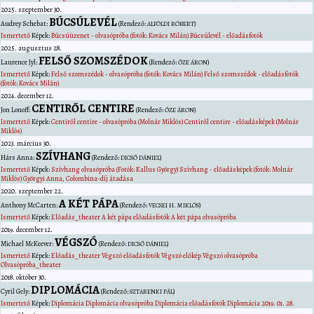
2025. szeptember 30.
BÚCSÚLEVÉL
Audrey
Schebat
:
(Rendező:
)
ALFÖLDI RÓBERT
Ismertető
Képek:
Búcsúüzenet - olvasópróba (fotók: Kovács Milán)
Búcsúlevél - előadásfotók
2025. augusztus 28.
FELSŐ SZOMSZÉDOK
Laurence
Jyl
:
(Rendező:
)
ŐZE ÁRON
Ismertető
Képek:
Felső szomszédok - olvasópróba (fotók: Kovács Milán)
Felső szomszédok - előadásfotók
(fotók: Kovács Milán)
2024. december 12.
CENTIRŐL CENTIRE
Jon
Lonoff
:
(Rendező:
)
ŐZE ÁRON
Ismertető
Képek:
Centiről centire - olvasópróba (Molnár Miklós)
Centiről centire - előadásképek (Molnár
Miklós)
2023. március 30.
SZÍVHANG
Hárs
Anna
:
(Rendező:
)
DICSŐ DÁNIEL
Ismertető
Képek:
Szívhang olvasópróba (Fotók: Kallus György)
Szívhang - előadásképek (fotók: Molnár
Miklós)
Györgyi Anna, Colombina-díj átadása
2020. szeptember 22.
A KÉT PÁPA
Anthony
McCarten
:
(Rendező:
)
VECSEI H. MIKLÓS
Ismertető
Képek:
Előadás_theater
A két pápa előadásfotók
A két pápa olvasópróba
2019. december 12.
VÉGSZÓ
Michael
McKeever
:
(Rendező:
)
DICSŐ DÁNIEL
Ismertető
Képek:
Előadás_theater
Végszó előadásfotók
Végszó előkép
Végszó olvasópróba
Olvasópróba_theater
2018. október 30.
DIPLOMÁCIA
Cyril
Gely
:
(Rendező:
)
SZTARENKI PÁL
Ismertető
Képek:
Diplomácia
Diplomácia olvasópróba
Diplomácia előadásfotók
Diplomácia 2019. 01. 28.