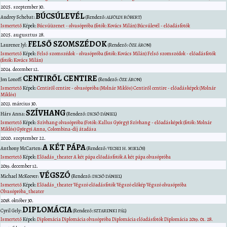
2025. szeptember 30.
BÚCSÚLEVÉL
Audrey
Schebat
:
(Rendező:
)
ALFÖLDI RÓBERT
Ismertető
Képek:
Búcsúüzenet - olvasópróba (fotók: Kovács Milán)
Búcsúlevél - előadásfotók
2025. augusztus 28.
FELSŐ SZOMSZÉDOK
Laurence
Jyl
:
(Rendező:
)
ŐZE ÁRON
Ismertető
Képek:
Felső szomszédok - olvasópróba (fotók: Kovács Milán)
Felső szomszédok - előadásfotók
(fotók: Kovács Milán)
2024. december 12.
CENTIRŐL CENTIRE
Jon
Lonoff
:
(Rendező:
)
ŐZE ÁRON
Ismertető
Képek:
Centiről centire - olvasópróba (Molnár Miklós)
Centiről centire - előadásképek (Molnár
Miklós)
2023. március 30.
SZÍVHANG
Hárs
Anna
:
(Rendező:
)
DICSŐ DÁNIEL
Ismertető
Képek:
Szívhang olvasópróba (Fotók: Kallus György)
Szívhang - előadásképek (fotók: Molnár
Miklós)
Györgyi Anna, Colombina-díj átadása
2020. szeptember 22.
A KÉT PÁPA
Anthony
McCarten
:
(Rendező:
)
VECSEI H. MIKLÓS
Ismertető
Képek:
Előadás_theater
A két pápa előadásfotók
A két pápa olvasópróba
2019. december 12.
VÉGSZÓ
Michael
McKeever
:
(Rendező:
)
DICSŐ DÁNIEL
Ismertető
Képek:
Előadás_theater
Végszó előadásfotók
Végszó előkép
Végszó olvasópróba
Olvasópróba_theater
2018. október 30.
DIPLOMÁCIA
Cyril
Gely
:
(Rendező:
)
SZTARENKI PÁL
Ismertető
Képek:
Diplomácia
Diplomácia olvasópróba
Diplomácia előadásfotók
Diplomácia 2019. 01. 28.