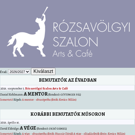
Évad:
BEMUTATÓK AZ ÉVADBAN
2026. szeptember 3.
Rózsavölgyi Szalon Arts & Café
A MENTOR
Daniel
Kehlmann
:
(Rendező:
)
GÖTTINGER PÁL
Ismertető
Képek:
A mentor - olvasópróba (fotók: Kovács Milán)
KORÁBBI BEMUTATÓK MŰSORON
2026. április 16.
A VÉGE
David
Eldridge
:
(Rendező:
)
DICSŐ DÁNIEL
Ismertető
Képek:
A vége - olvasópróba (fotók: Huszár Dávid)
A vége - előadásfotók (fotós: Kovács Milán)