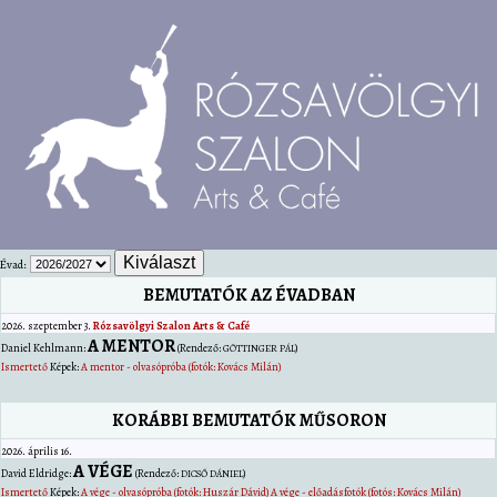
Évad:
BEMUTATÓK AZ ÉVADBAN
2026. szeptember 3.
Rózsavölgyi Szalon Arts & Café
A MENTOR
Daniel
Kehlmann
:
(Rendező:
)
GÖTTINGER PÁL
Ismertető
Képek:
A mentor - olvasópróba (fotók: Kovács Milán)
KORÁBBI BEMUTATÓK MŰSORON
2026. április 16.
A VÉGE
David
Eldridge
:
(Rendező:
)
DICSŐ DÁNIEL
Ismertető
Képek:
A vége - olvasópróba (fotók: Huszár Dávid)
A vége - előadásfotók (fotós: Kovács Milán)