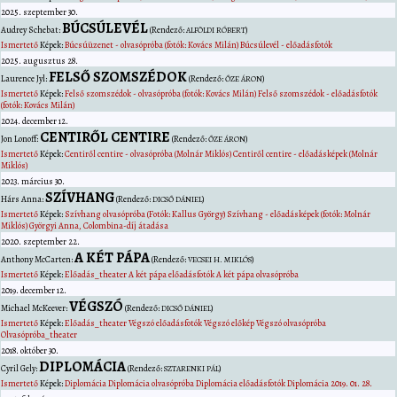
2025. szeptember 30.
BÚCSÚLEVÉL
Audrey
Schebat
:
(Rendező:
)
ALFÖLDI RÓBERT
Ismertető
Képek:
Búcsúüzenet - olvasópróba (fotók: Kovács Milán)
Búcsúlevél - előadásfotók
2025. augusztus 28.
FELSŐ SZOMSZÉDOK
Laurence
Jyl
:
(Rendező:
)
ŐZE ÁRON
Ismertető
Képek:
Felső szomszédok - olvasópróba (fotók: Kovács Milán)
Felső szomszédok - előadásfotók
(fotók: Kovács Milán)
2024. december 12.
CENTIRŐL CENTIRE
Jon
Lonoff
:
(Rendező:
)
ŐZE ÁRON
Ismertető
Képek:
Centiről centire - olvasópróba (Molnár Miklós)
Centiről centire - előadásképek (Molnár
Miklós)
2023. március 30.
SZÍVHANG
Hárs
Anna
:
(Rendező:
)
DICSŐ DÁNIEL
Ismertető
Képek:
Szívhang olvasópróba (Fotók: Kallus György)
Szívhang - előadásképek (fotók: Molnár
Miklós)
Györgyi Anna, Colombina-díj átadása
2020. szeptember 22.
A KÉT PÁPA
Anthony
McCarten
:
(Rendező:
)
VECSEI H. MIKLÓS
Ismertető
Képek:
Előadás_theater
A két pápa előadásfotók
A két pápa olvasópróba
2019. december 12.
VÉGSZÓ
Michael
McKeever
:
(Rendező:
)
DICSŐ DÁNIEL
Ismertető
Képek:
Előadás_theater
Végszó előadásfotók
Végszó előkép
Végszó olvasópróba
Olvasópróba_theater
2018. október 30.
DIPLOMÁCIA
Cyril
Gely
:
(Rendező:
)
SZTARENKI PÁL
Ismertető
Képek:
Diplomácia
Diplomácia olvasópróba
Diplomácia előadásfotók
Diplomácia 2019. 01. 28.