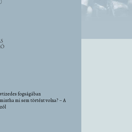
évtizedes fogságában
 mintha mi sem történt volna? – A
zól