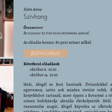
Hárs Anna
Szívhang
Ősbemutató
Az előadást 12 éven felüli nézőinknek ajánljuk!
Az előadás hossza: 80 perc szünet nélkül
JEGYVÁSÁRLÁS
Következő előadások
október 6. 19:30
október 14. 19:30
Hédi, Abigél és Bori barátnők. Évtizedekkel e
egyetemen, azóta sok minden történt velük, d
könyvklubot tartanak, most éppen a Bovaryné a té
erősen befolyásolja aktuális élethelyzetük: Héd
összeszedni magát, Abigél képtelen az elkötele
tökéletes. Legalábbis annak tűnik, amíg fel nem buk