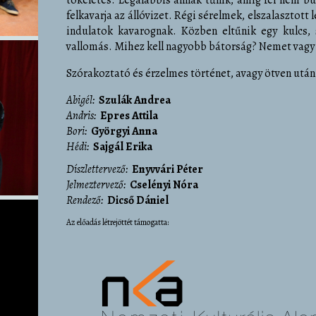
felkavarja az állóvizet. Régi sérelmek, elszalasztott 
indulatok kavarognak. Közben eltűnik egy kulcs, 
vallomás. Mihez kell nagyobb bátorság? Nemet vagy
Szórakoztató és érzelmes történet, avagy ötven után 
Abigél
Szulák Andrea
Andris
Epres Attila
Bori
Györgyi Anna
Hédi
Sajgál Erika
díszlettervező
Enyvvári Péter
jelmeztervező
Cselényi Nóra
rendező
Dicső Dániel
Az előadás létrejöttét támogatta: