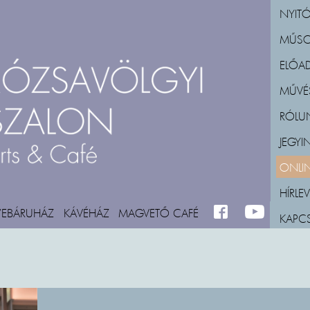
NYITÓ
MŰS
ELŐA
MŰVÉ
RÓLU
JEGY
ONLIN
HÍRLEV
WEBÁRUHÁZ
KÁVÉHÁZ
MAGVETŐ CAFÉ
FACEBOOK
M_YOUTUBE
KAPC