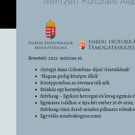
Bemutató:
2023. március 30.
Györgyi Anna Colombina-díjas! Gratulálunk!
'Magam pedig középre állok'
Középpontban az ötvenen túli nők
Színház egy karnyújtásra
Szívhang – Egykori hercegnő és lovag egymás 
Egymásra találhat-e újra két ember 30 év után,
Szívhang című darab minden pillanata rólunk s
Egy válás mindenhogyan rossz