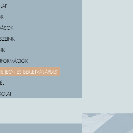
LAP
OR
DÁSOK
SZEINK
NK
INFORMÁCIÓK
E JEGY- ÉS BÉRLETVÁSÁRLÁS
ÉL
SOLAT