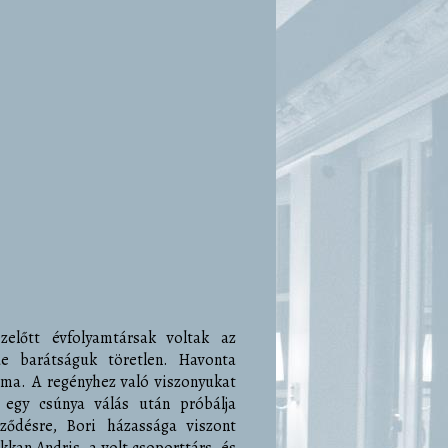
zelőtt évfolyamtársak voltak az
e barátságuk töretlen. Havonta
ma. A regényhez való viszonyukat
i egy csúnya válás után próbálja
ződésre, Bori házassága viszont
kan Andris, a volt csoporttárs, és