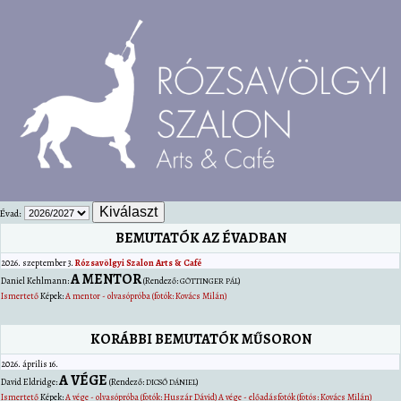
Évad:
BEMUTATÓK AZ ÉVADBAN
2026. szeptember 3.
Rózsavölgyi Szalon Arts & Café
A MENTOR
Daniel
Kehlmann
:
(Rendező:
)
GÖTTINGER PÁL
Ismertető
Képek:
A mentor - olvasópróba (fotók: Kovács Milán)
KORÁBBI BEMUTATÓK MŰSORON
2026. április 16.
A VÉGE
David
Eldridge
:
(Rendező:
)
DICSŐ DÁNIEL
Ismertető
Képek:
A vége - olvasópróba (fotók: Huszár Dávid)
A vége - előadásfotók (fotós: Kovács Milán)