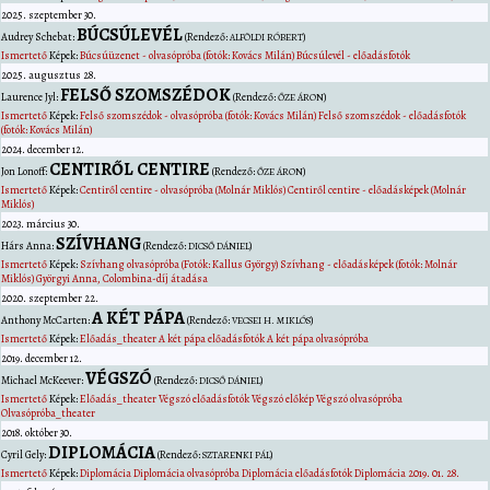
2025. szeptember 30.
BÚCSÚLEVÉL
Audrey
Schebat
:
(Rendező:
)
ALFÖLDI RÓBERT
Ismertető
Képek:
Búcsúüzenet - olvasópróba (fotók: Kovács Milán)
Búcsúlevél - előadásfotók
2025. augusztus 28.
FELSŐ SZOMSZÉDOK
Laurence
Jyl
:
(Rendező:
)
ŐZE ÁRON
Ismertető
Képek:
Felső szomszédok - olvasópróba (fotók: Kovács Milán)
Felső szomszédok - előadásfotók
(fotók: Kovács Milán)
2024. december 12.
CENTIRŐL CENTIRE
Jon
Lonoff
:
(Rendező:
)
ŐZE ÁRON
Ismertető
Képek:
Centiről centire - olvasópróba (Molnár Miklós)
Centiről centire - előadásképek (Molnár
Miklós)
2023. március 30.
SZÍVHANG
Hárs
Anna
:
(Rendező:
)
DICSŐ DÁNIEL
Ismertető
Képek:
Szívhang olvasópróba (Fotók: Kallus György)
Szívhang - előadásképek (fotók: Molnár
Miklós)
Györgyi Anna, Colombina-díj átadása
2020. szeptember 22.
A KÉT PÁPA
Anthony
McCarten
:
(Rendező:
)
VECSEI H. MIKLÓS
Ismertető
Képek:
Előadás_theater
A két pápa előadásfotók
A két pápa olvasópróba
2019. december 12.
VÉGSZÓ
Michael
McKeever
:
(Rendező:
)
DICSŐ DÁNIEL
Ismertető
Képek:
Előadás_theater
Végszó előadásfotók
Végszó előkép
Végszó olvasópróba
Olvasópróba_theater
2018. október 30.
DIPLOMÁCIA
Cyril
Gely
:
(Rendező:
)
SZTARENKI PÁL
Ismertető
Képek:
Diplomácia
Diplomácia olvasópróba
Diplomácia előadásfotók
Diplomácia 2019. 01. 28.